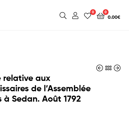
0
0
0.00
€
e relative aux
saires de l’Assemblée
s à Sedan. Août 1792
220.00
220.00
€
€