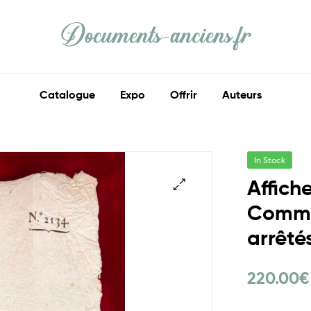
Documents
Anciens
Catalogue
Expo
Offrir
Auteurs
Ma
part
d'histoire
In Stock
Affich
Commis
arrêté
220.00
€