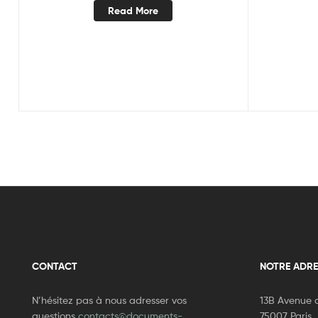
Read More
CONTACT
NOTRE ADRE
N’hésitez pas à nous adresser vos
13B Avenue d
questions
contacts@documents-
75007 Paris