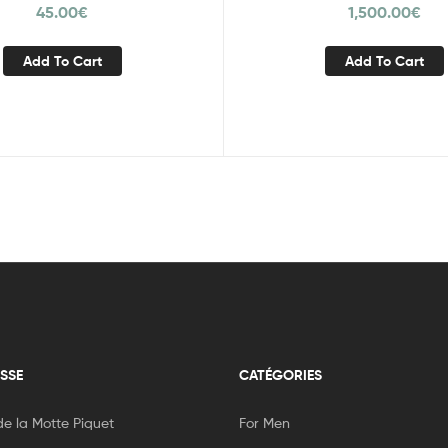
45.00
€
1,500.00
€
Add To Cart
Add To Cart
SSE
CATÉGORIES
e la Motte Piquet
For Men