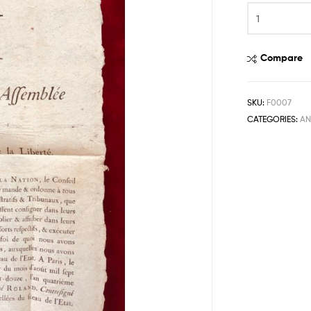
Compare
SKU:
F0007
CATEGORIES:
AN