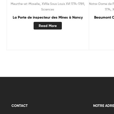
,
,
Meurthe-et-Moselle
XVIIIe Sous Louis XVI 1774-1789
Notre-Dame de P
,
Sciences
1774
X
La Porte de inspecteur des Mines à Nancy
Beaumont C
Read More
CONTACT
NOTRE ADRE