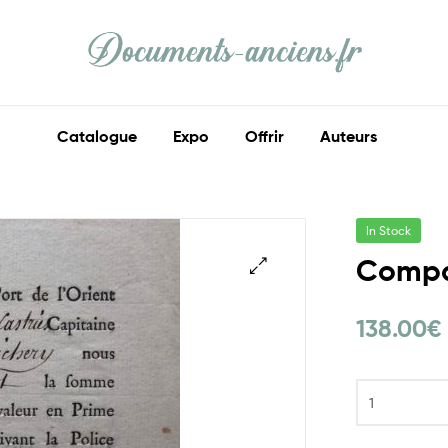
Documents
Anciens
Catalogue
Expo
Offrir
Auteurs
Ma
part
d'histoire
In Stock
Compa
138.00
€