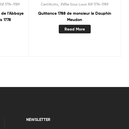
,
XVI 1774-1789
Certificats
XVIIIe Sous Louis XVI 1774-1789
 de l’Abbaye
Quittance 1788 de monsieur le Dauphin
s 1778
Meudon
Read More
NEWSLETTER