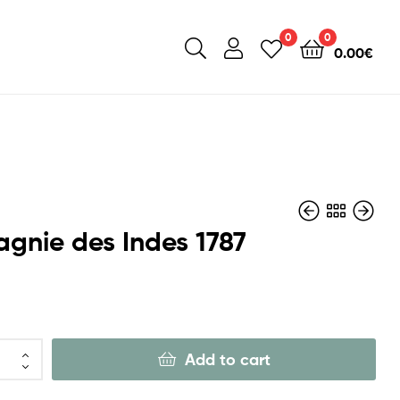
0
0
0.00
€
gnie des Indes 1787
Add to cart