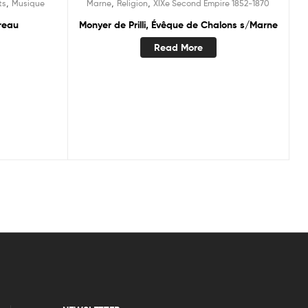
,
,
,
ts
Musique
Marne
Religion
XIXe Second Empire 1852-1870
reau
Monyer de Prilli, Évêque de Chalons s/Marne
Read More