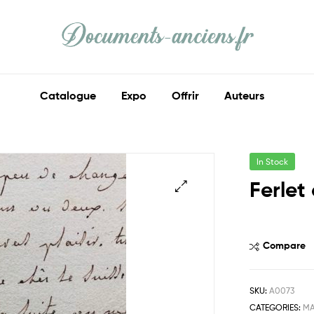
Documents
Anciens
Catalogue
Expo
Offrir
Auteurs
Ma
part
d'histoire
In Stock
Ferle
Compare
SKU:
A0073
CATEGORIES:
MA