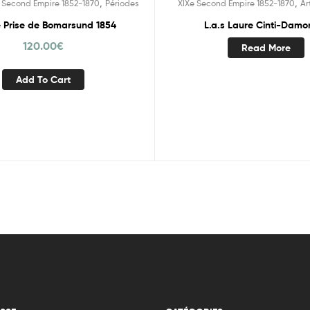
,
,
 Second Empire 1852-1870
Périodes
XIXe Second Empire 1852-1870
Ar
e Prise de Bomarsund 1854
L.a.s Laure Cinti-Damo
120.00
€
Read More
Add To Cart