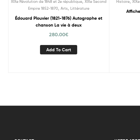
,
,
XIXe Révolution de 1848 et 2e république
XIXe Second
Histoire
XIXe
,
,
Empire 1852-1870
Arts
Littérature
Affich
Édouard Plouvier (1821-1876) Autographe et
chanson La vie à deux
280.00
€
Add To Cart