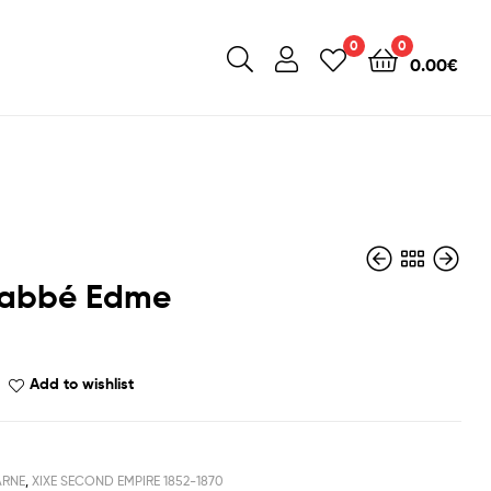
0
0
0.00
€
t abbé Edme
Add to wishlist
RNE
,
XIXE SECOND EMPIRE 1852-1870