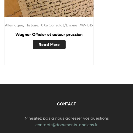
,
,
Allemagne
Histoire
XIXe Consulat/Empire 1799-1815
Wagner Officier et auteur prussien
Read More
CONTACT
N’hésitez pas à nous adresser vos questions
contacts@documents-anciens.fr