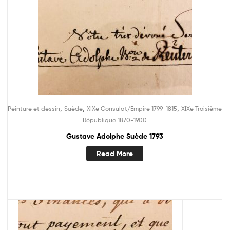
,
,
,
Peinture et dessin
Suède
XIXe Consulat/Empire 1799-1815
XIXe Troisième
République 1870-1900
Gustave Adolphe Suède 1793
Read More