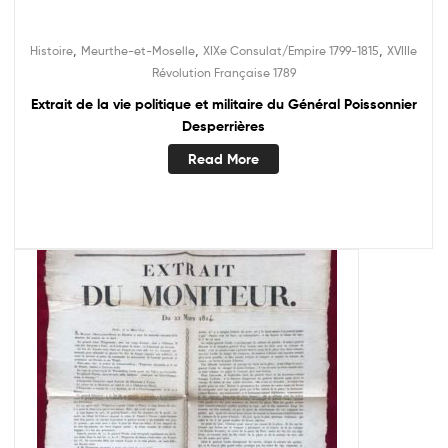
,
,
,
Histoire
Meurthe-et-Moselle
XIXe Consulat/Empire 1799-1815
XVIIIe
Révolution Française 1789
Extrait de la vie politique et militaire du Général Poissonnier
Desperrières
Read More