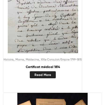
,
,
,
Histoire
Marne
Médecine
XIXe Consulat/Empire 1799-1815
Certificat médical 1814
Read More