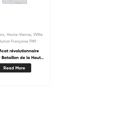
,
,
ats
Haute-Vienne
XVIIIe
lution Française 1789
ficat révolutionnaire
 Bataillon de la Haute
Vienne
Read More