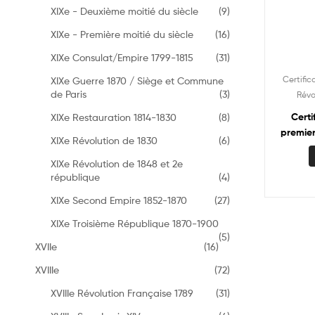
XIXe - Deuxième moitié du siècle
(9)
XIXe - Première moitié du siècle
(16)
XIXe Consulat/Empire 1799-1815
(31)
Certific
XIXe Guerre 1870 / Siège et Commune
de Paris
(3)
Révo
Certi
XIXe Restauration 1814-1830
(8)
premier
XIXe Révolution de 1830
(6)
XIXe Révolution de 1848 et 2e
république
(4)
XIXe Second Empire 1852-1870
(27)
XIXe Troisième République 1870-1900
(5)
XVIIe
(16)
XVIIIe
(72)
XVIIIe Révolution Française 1789
(31)