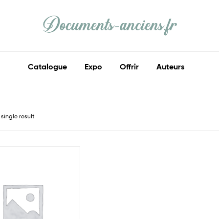
Documents
Anciens
Catalogue
Expo
Offrir
Auteurs
Ma
part
d'histoire
single result