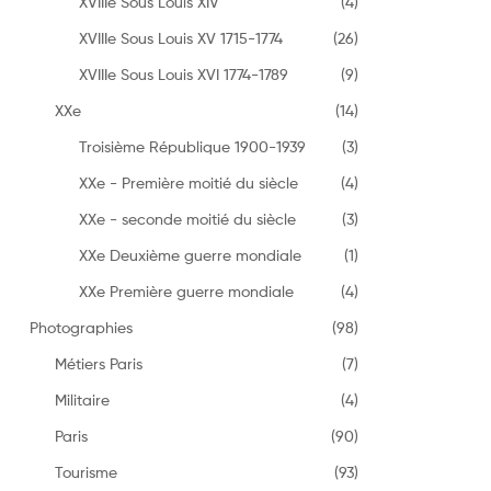
XVIIIe Sous Louis XIV
(4)
XVIIIe Sous Louis XV 1715-1774
(26)
XVIIIe Sous Louis XVI 1774-1789
(9)
XXe
(14)
Troisième République 1900-1939
(3)
XXe - Première moitié du siècle
(4)
XXe - seconde moitié du siècle
(3)
XXe Deuxième guerre mondiale
(1)
XXe Première guerre mondiale
(4)
Photographies
(98)
Métiers Paris
(7)
Militaire
(4)
Paris
(90)
Tourisme
(93)