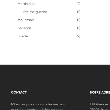
Martinique
(2)
Ste Marguerite
(1)
Mauritanie
(1)
Sénégal
(1)
Suède
(9)
CONTACT
NOTRE ADRE
N’hésitez pas à nous adresser vos
13B Avenue d
questions
contacts@documents-
75007 Paris