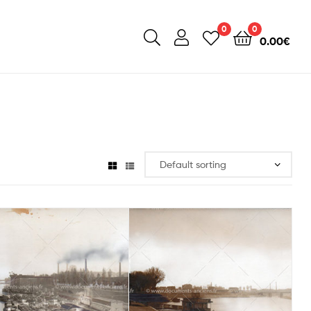
0
0
0.00
€