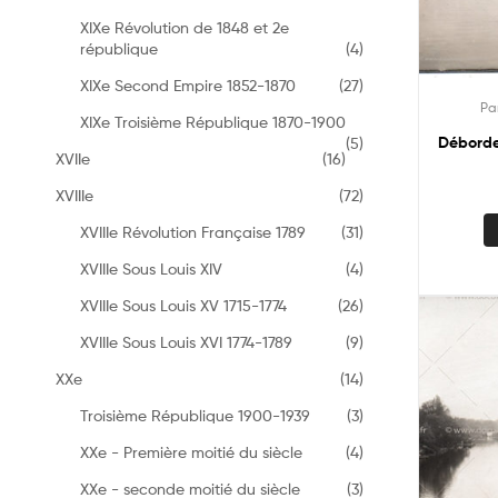
XIXe Révolution de 1848 et 2e
république
(4)
XIXe Second Empire 1852-1870
(27)
Pa
XIXe Troisième République 1870-1900
Déborde
(5)
XVIIe
(16)
XVIIIe
(72)
XVIIIe Révolution Française 1789
(31)
XVIIIe Sous Louis XIV
(4)
XVIIIe Sous Louis XV 1715-1774
(26)
XVIIIe Sous Louis XVI 1774-1789
(9)
XXe
(14)
Troisième République 1900-1939
(3)
XXe - Première moitié du siècle
(4)
XXe - seconde moitié du siècle
(3)