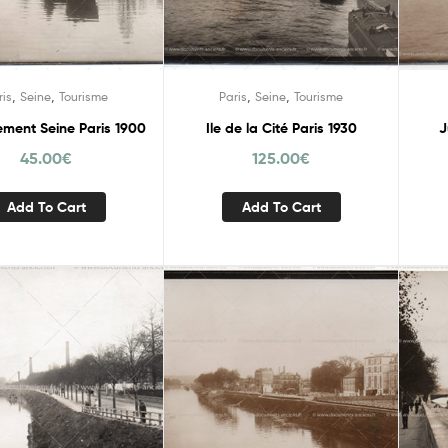
,
,
,
,
ris
Seine
Tourisme
Paris
Seine
Tourisme
ment Seine Paris 1900
Ile de la Cité Paris 1930
J
45.00
€
125.00
€
Add To Cart
Add To Cart