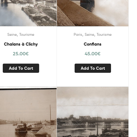
,
,
,
Seine
Tourisme
Paris
Seine
Tourisme
Chalans à Clichy
Conflans
25.00
€
45.00
€
Add To Cart
Add To Cart