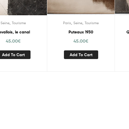
,
,
,
Seine
Tourisme
Paris
Seine
Tourisme
evallois, le canal
Puteaux 1930
Q
45.00
€
45.00
€
Add To Cart
Add To Cart