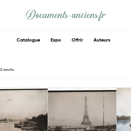
Documents
Anciens
Catalogue
Expo
Offrir
Auteurs
Ma
part
d'histoire
2 results