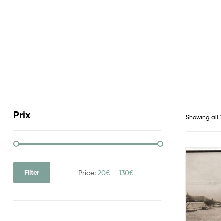
Prix
Showing all 1
Filter
Price:
20€
—
130€