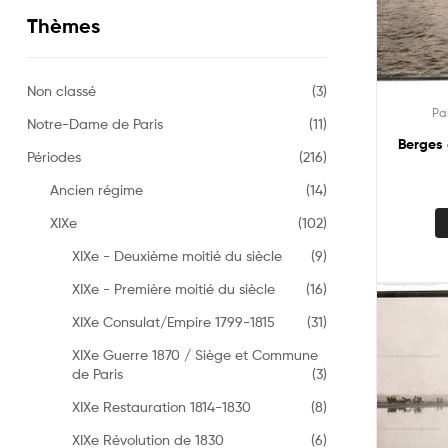
Thèmes
Non classé
(3)
Pa
Notre-Dame de Paris
(11)
Berges 
Périodes
(216)
Ancien régime
(14)
XIXe
(102)
XIXe - Deuxième moitié du siècle
(9)
XIXe - Première moitié du siècle
(16)
XIXe Consulat/Empire 1799-1815
(31)
XIXe Guerre 1870 / Siège et Commune
de Paris
(3)
XIXe Restauration 1814-1830
(8)
XIXe Révolution de 1830
(6)