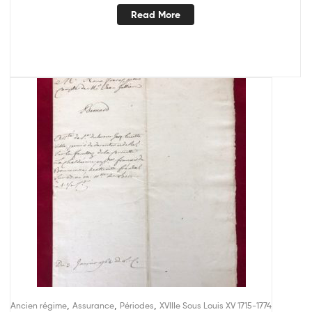
Read More
,
,
,
Ancien régime
Assurance
Périodes
XVIIIe Sous Louis XV 1715-1774