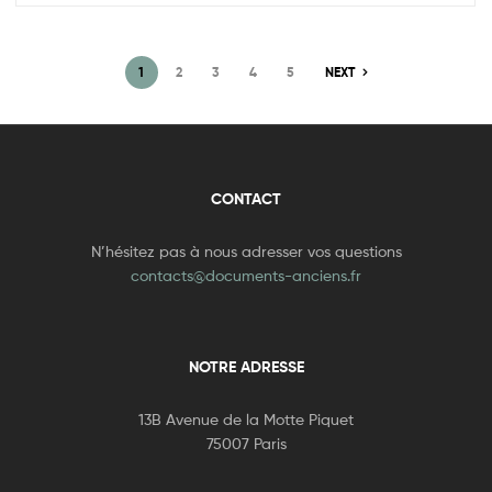
1
2
3
4
5
NEXT
CONTACT
N’hésitez pas à nous adresser vos questions
contacts@documents-anciens.fr
NOTRE ADRESSE
13B Avenue de la Motte Piquet
75007 Paris