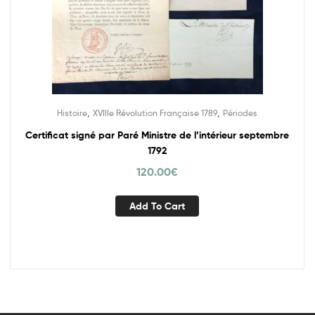
,
,
Histoire
XVIIIe Révolution Française 1789
Périodes
Certificat signé par Paré Ministre de l’intérieur septembre
1792
120.00
€
Add To Cart