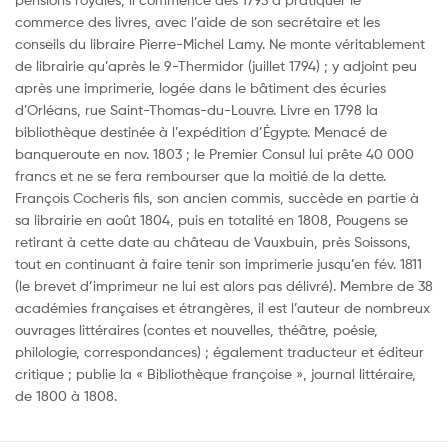
commerce des livres, avec l’aide de son secrétaire et les
conseils du libraire Pierre-Michel Lamy. Ne monte véritablement
de librairie qu’après le 9-Thermidor (juillet 1794) ; y adjoint peu
après une imprimerie, logée dans le bâtiment des écuries
d’Orléans, rue Saint-Thomas-du-Louvre. Livre en 1798 la
bibliothèque destinée à l’expédition d’Égypte. Menacé de
banqueroute en nov. 1803 ; le Premier Consul lui prête 40 000
francs et ne se fera rembourser que la moitié de la dette.
François Cocheris fils, son ancien commis, succède en partie à
sa librairie en août 1804, puis en totalité en 1808, Pougens se
retirant à cette date au château de Vauxbuin, près Soissons,
tout en continuant à faire tenir son imprimerie jusqu’en fév. 1811
(le brevet d’imprimeur ne lui est alors pas délivré). Membre de 38
académies françaises et étrangères, il est l’auteur de nombreux
ouvrages littéraires (contes et nouvelles, théâtre, poésie,
philologie, correspondances) ; également traducteur et éditeur
critique ; publie la « Bibliothèque françoise », journal littéraire,
de 1800 à 1808.