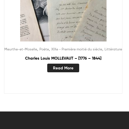
,
,
,
Meurthe-et-Moselle
Poète
XIXe - Première moitié du siècle
Littérature
Charles Louis MOLLEVAUT – [1776 – 1844]
Read More