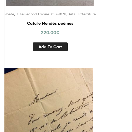
,
,
,
Poète
XIXe Second Empire 1852-1870
Arts
Littérature
Catulle Mendès poèmes
220.00
€
Add To Cart