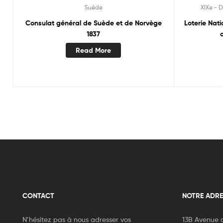
Suède
XIXe - 
Consulat général de Suède et de Norvège
Loterie Nati
1837
Read More
CONTACT
NOTRE ADRE
N’hésitez pas à nous adresser vos
13B Avenue d