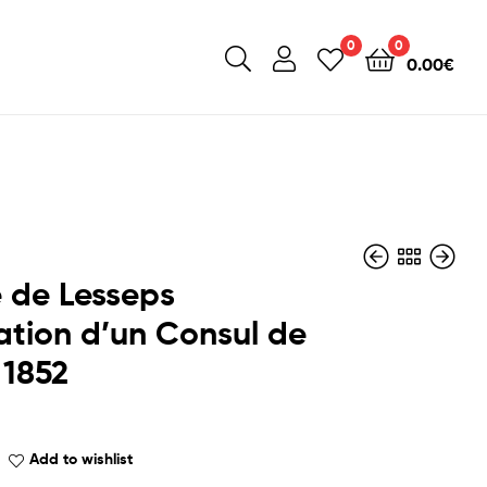
0
0
0.00
€
 de Lesseps
tion d’un Consul de
 1852
Add to wishlist