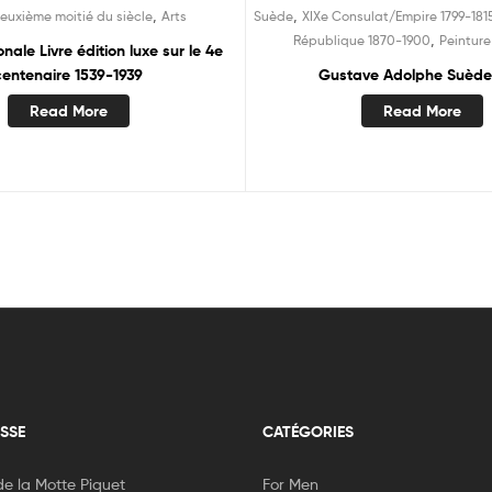
,
,
Deuxième moitié du siècle
Arts
Suède
XIXe Consulat/Empire 1799-181
,
République 1870-1900
Peinture
onale Livre édition luxe sur le 4e
centenaire 1539-1939
Gustave Adolphe Suède
Read More
Read More
SSE
CATÉGORIES
e la Motte Piquet
For Men