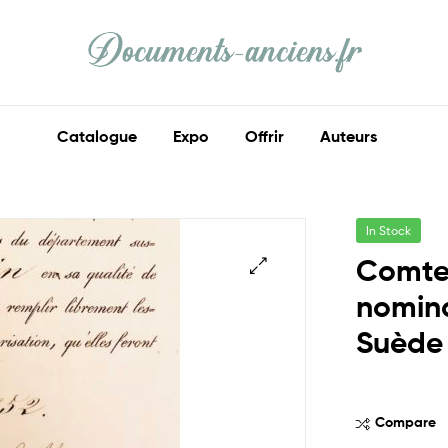
Documents
Anciens
Catalogue
Expo
Offrir
Auteurs
Ma
part
d'histoire
In Stock
Comte
nomina
Suède
Compare