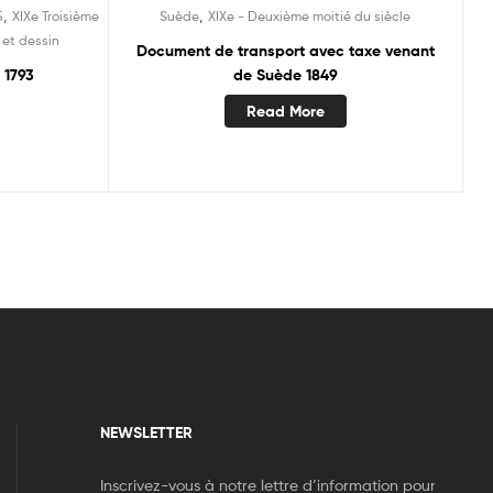
,
,
5
XIXe Troisième
Suède
XIXe - Deuxième moitié du siècle
 et dessin
Document de transport avec taxe venant
 1793
de Suède 1849
Read More
NEWSLETTER
Inscrivez-vous à notre lettre d’information pour