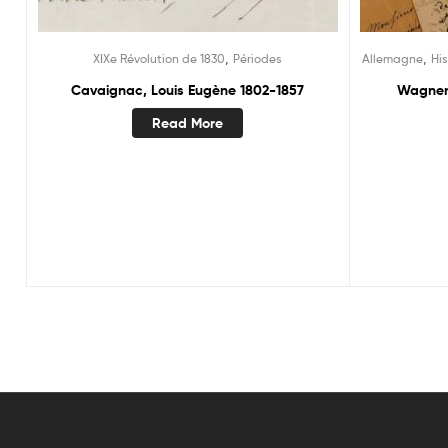
,
,
XIXe Révolution de 1830
Périodes
Allemagne
His
Cavaignac, Louis Eugène 1802-1857
Wagner 
Read More