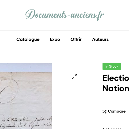
Documents
Anciens
Catalogue
Expo
Offrir
Auteurs
Ma
part
d'histoire
In Stock
Electi
Natio
Compare