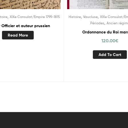
,
,
,
toire
XIXe Consulat/Empire 1799-1815
Histoire
Vaucluse
XIXe Consulat/Em
,
Périodes
Ancien régim
Officier et auteur prussien
Ordonnance du Roi mars
Read More
120.00
€
Add To Cart