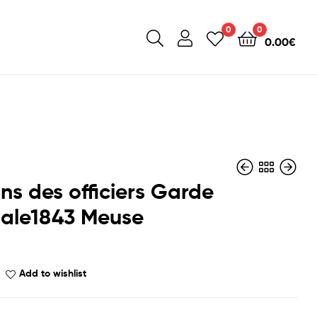
0
0
0.00
€
ons des officiers Garde
nale1843 Meuse
Add to wishlist