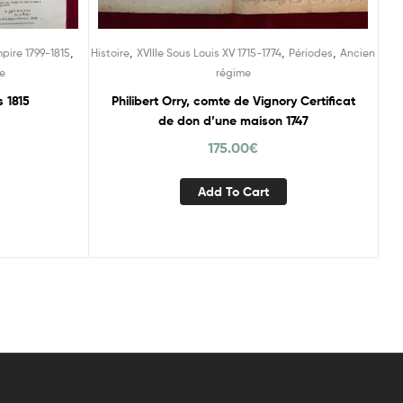
,
,
,
,
pire 1799-1815
Histoire
XVIIIe Sous Louis XV 1715-1774
Périodes
Ancien
e
régime
 1815
Philibert Orry, comte de Vignory Certificat
de don d’une maison 1747
175.00
€
Add To Cart